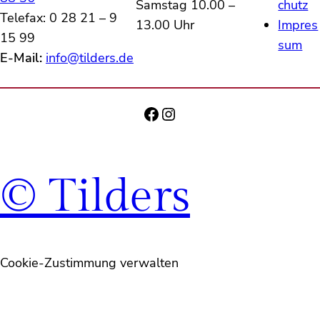
Samstag 10.00 –
chutz
Telefax: 0 28 21 – 9
13.00 Uhr
Impres
15 99
sum
E-Mail:
info@tilders.de
Facebook
Instagram
© Tilders
Cookie-Zustimmung verwalten