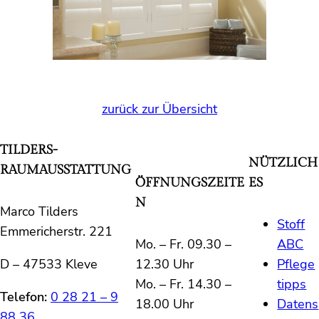
zurück zur Übersicht
TILDERS-
NÜTZLICH
RAUMAUSSTATTUNG
ÖFFNUNGSZEITE
ES
N
Marco Tilders
Stoff
Emmericherstr. 221
Mo. – Fr. 09.30 –
ABC
D – 47533 Kleve
12.30 Uhr
Pflege
Mo. – Fr. 14.30 –
tipps
Telefon:
0 28 21 – 9
18.00 Uhr
Datens
88 36